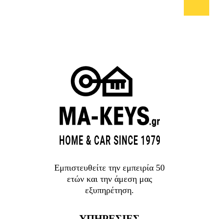
Επόμε
Εμπιστευθείτε την εμπειρία 50
ετών και την άμεση μας
εξυπηρέτηση.
ΥΠΗΡΕΣΙΕΣ