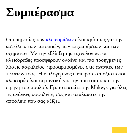
Συμπέρασμα
Οι υπηρεσίες των
κλειδαράδων
είναι κρίσιμες για την
ασφάλεια των κατοικιών, των επιχειρήσεων και των
οχημάτων. Με την εξέλιξη της τεχνολογίας, οι
κλειδαράδες προσφέρουν ολοένα και πιο προηγμένες
λύσεις ασφαλείας, προσαρμοσμένες στις ανάγκες των
πελατών τους. Η επιλογή ενός έμπειρου και αξιόπιστου
κλειδαρά είναι σημαντική για την προστασία και την
ειρήνη του μυαλού. Εμπιστευτείτε την Makeys για όλες
τις ανάγκες ασφαλείας σας και απολαύστε την
ασφάλεια που σας αξίζει.