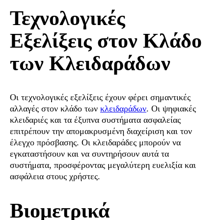
Τεχνολογικές
Εξελίξεις στον Κλάδο
των Κλειδαράδων
Οι τεχνολογικές εξελίξεις έχουν φέρει σημαντικές
αλλαγές στον κλάδο των
κλειδαράδων
. Οι ψηφιακές
κλειδαριές και τα έξυπνα συστήματα ασφαλείας
επιτρέπουν την απομακρυσμένη διαχείριση και τον
έλεγχο πρόσβασης. Οι κλειδαράδες μπορούν να
εγκαταστήσουν και να συντηρήσουν αυτά τα
συστήματα, προσφέροντας μεγαλύτερη ευελιξία και
ασφάλεια στους χρήστες.
Βιομετρικά