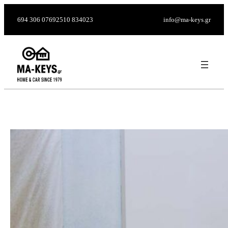
Μετάβαση
694 306 0769
2510 834023
info@ma-keys.gr
στο
περιεχόμενο