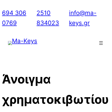
Μετάβαση
694 306
2510
info@ma-
στο
0769
834023
keys.gr
περιεχόμενο
Άνοιγμα
χρηματοκιβωτίου