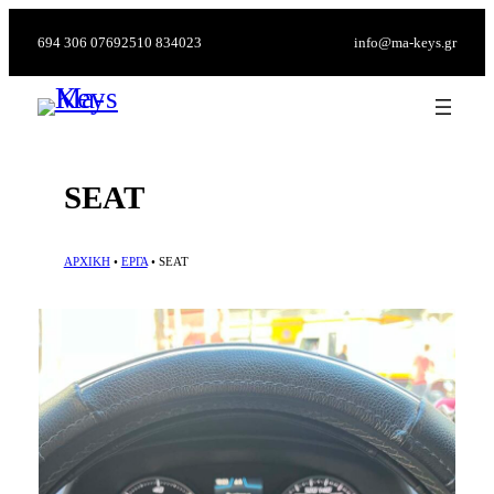
694 306 0769
2510 834023
info@ma-keys.gr
SEAT
ΑΡΧΙΚΗ
•
ΕΡΓΑ
•
SEAT